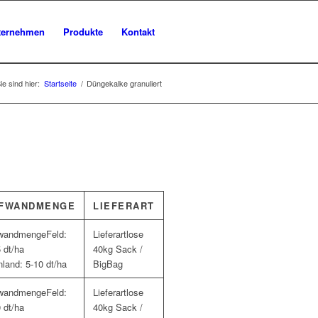
ternehmen
Produkte
Kontakt
ie sind hier:
Startseite
/
Düngekalke granuliert
FWANDMENGE
LIEFERART
Feld:
lose
 dt/ha
40kg Sack /
land: 5-10 dt/ha
BigBag
Feld:
lose
 dt/ha
40kg Sack /