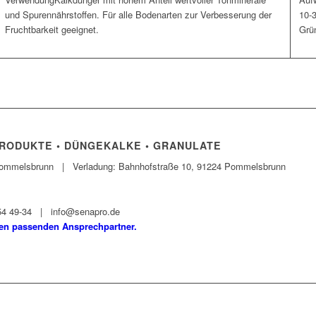
und Spurennährstoffen. Für alle Bodenarten zur Verbesserung der
10-3
Fruchtbarkeit geeignet.
Grün
ODUKTE • DÜNGEKALKE • GRANULATE
 Pommelsbrunn | Verladung: Bahnhofstraße 10, 91224 Pommelsbrunn
154 49-34 | info@senapro.de
den passenden Ansprechpartner.