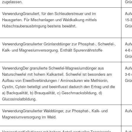
zugelassen.
Grün
Granuliert, für den Schleuderstreuer und im
Hausgarten. Für Mischanlagen und Waldkalkung mittels
15-3
Hubschrauberausbringung bestens bewährt.
Grün
Granulierter Grünlanddünger zur Phosphat-, Schwefel-,
Kalk- und Magnesiumversorgung. Enthält Spurennährstoffe
4-6 
Grün
Der granulierte Schwefel-Magnesiumdünger aus
Naturschwefel mit hohem Kalkanteil. Schwefel ist besonders am
3-6 
Aufbau von Eiweißverbindungen / Aminosäuren wie Methionin,
Grün
Cystin, Cytein beteiligt und beeinflusst dadurch den Ertrag und die
a) Backqualität, b) Brauqualität, c) Geschmacksbildung, d)
Glucosinolatbildung.
Granulierter Walddünger, zur Phosphat-, Kalk- und
Magnesiumversorgung im Wald.
Kalkdünger mit hohem Anteil wertvoller Tonminerale